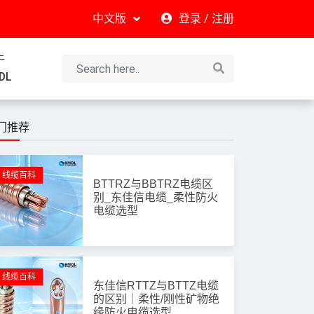
中文版
登录
/
注册
于
DL
门推荐
线缆百科
BTTRZ与BBTRZ电缆区
别_东佳信电缆_柔性防火
电缆选型
线缆百科
东佳信RTTZ与BTTZ电缆
的区别｜柔性/刚性矿物绝
缘防火电缆选型