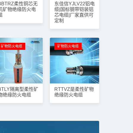
BBTRZ柔性铜芯无
东佳信YJLV22铝电
机矿物绝缘防火电
缆|国标钢带铠装铝
缆
芯电缆|厂家直供可
定制
矿物防火电缆
矿物防火电缆
BTLY隔离型柔性矿
RTTVZ是柔性矿物
物绝缘防火电缆
绝缘防火电缆