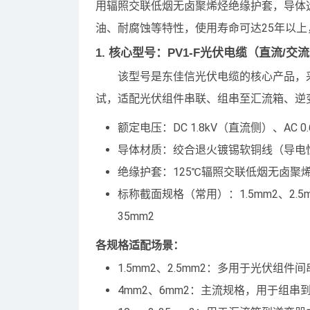
用辐照交联低烟无卤聚烯烃绝缘护套，导体
油、耐腐蚀等特性，使用寿命可达25年以
1. 核心型号：PV1-F光伏电缆（直流/
该型号是东佳信光伏电缆的核心产品，
试，适配光伏组件串联、组串至汇流箱、逆
额定电压：DC 1.8kV（直流侧）、AC 0
导体材质：绞合退火镀锡软铜线（导电
绝缘护套：125℃辐照交联低烟无卤聚烯
标称截面规格（常用）：1.5mm2、2.5m
35mm2
各规格适配场景：
1.5mm2、2.5mm2：多用于光伏
4mm2、6mm2：主流规格，用于组