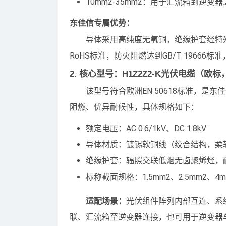
10mm2-35mm2：用于汇流箱到逆
东佳信专属优势：
导体采用高纯度无氧铜，绝缘护套经特殊辐
RoHS标准，防火阻燃达到GB/T 1966
2. 核心型号：H1Z2Z2-K光伏电缆（欧
该型号符合欧洲EN 50618标准，
阻燃、优异耐候性，具体规格如下：
额定电压：AC 0.6/1kV、DC 1.8kV
导体材质：镀锡软铜线（绞合结构，柔
绝缘护套：辐照交联低烟无卤聚烯烃，耐
标称截面规格：1.5mm2、2.5mm2、4m
适配场景：
光伏组件阵列内部互连、系
联、汇流箱至逆变器连接，也可用于逆变器