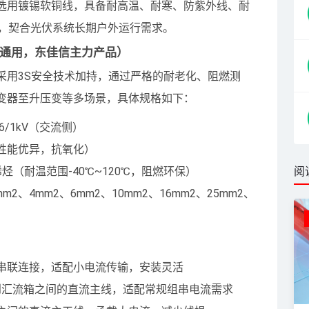
选用镀锡软铜线，具备耐高温、耐寒、防紫外线、耐
上，契合光伏系统长期户外运行需求。
交流通用，东佳信主力产品）
采用3S安全技术加持，通过严格的耐老化、阻燃测
变器至升压变等多场景，具体规格如下：
.6/1kV（交流侧）
性能优异，抗氧化）
烃（耐温范围-40℃~120℃，阻燃环保）
阅
m2、4mm2、6mm2、10mm2、16mm2、25mm2、
组件间串联连接，适配小电流传输，安装灵活
串到汇流箱之间的直流主线，适配常规组串电流需求