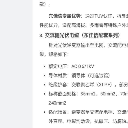
款）。
东佳信专属优势：
通过TUV认证，抗臭氧
性能优异，适配高海拔、多雨雪等特殊户外
3. 交流侧光伏电缆（东佳信配套系列）
针对光伏逆变器输出至电网、交流配电柜
缆，规格如下：
额定电压：AC 0.6/1kV
导体材质：铜导体（可选镀锡）
绝缘护套：交联聚乙烯（XLPE），部
标称截面规格：35mm2、50mm2、70mm
240mm2
适配场景：逆变器至交流配电柜、交流配
外直埋、电缆沟敷设，抗碾压、防腐蚀