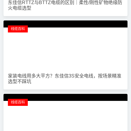
东佳信光伏电缆规格大全PV1-F/H1Z2Z2-K型号参数及
报价
线缆百科
什么是电力电缆？东佳信3S安全电力电缆厂家专业解析
线缆百科
东佳信RTTYZ和BTTYZ电缆哪个好_性能参数对比与应
用
热门推荐
线缆百科