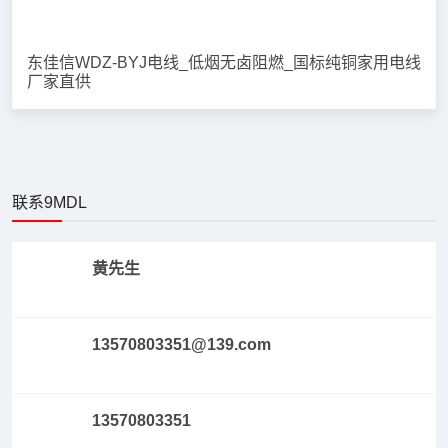
BTTRZ与BBTRZ电缆区别_东佳信电缆_柔性防火电缆
选型
线缆百科
东佳信RTTZ与BTTZ电缆的区别｜柔性/刚性矿物绝缘防
火电缆选型
线缆百科