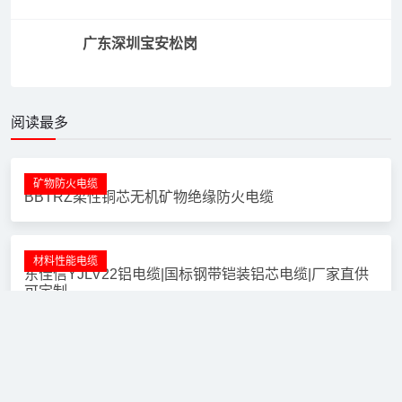
家装电线用多大平方？东佳信3S安全电线，按场景精准
选型不踩坑
线缆百科
东佳信WDZ-BYJ电线_低烟无卤阻燃_国标纯铜家用电线
厂家直供