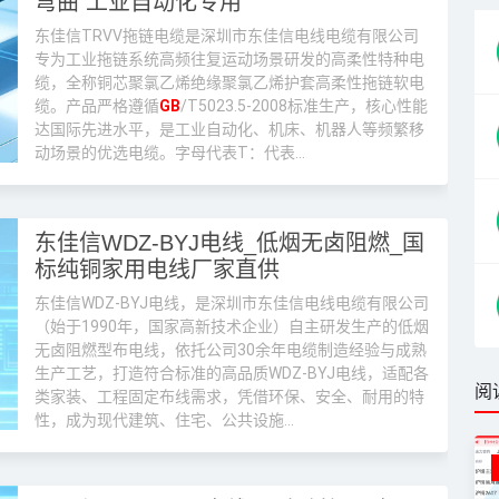
弯曲 工业自动化专用
东佳信TRVV拖链电缆是深圳市东佳信电线电缆有限公司
专为工业拖链系统高频往复运动场景研发的高柔性特种电
缆，全称铜芯聚氯乙烯绝缘聚氯乙烯护套高柔性拖链软电
缆。产品严格遵循
GB
/T5023.5-2008标准生产，核心性能
达国际先进水平，是工业自动化、机床、机器人等频繁移
动场景的优选电缆。字母代表T：代表...
东佳信WDZ-BYJ电线_低烟无卤阻燃_国
标纯铜家用电线厂家直供
东佳信WDZ-BYJ电线，是深圳市东佳信电线电缆有限公司
（始于1990年，国家高新技术企业）自主研发生产的低烟
无卤阻燃型布电线，依托公司30余年电缆制造经验与成熟
生产工艺，打造符合标准的高品质WDZ-BYJ电线，适配各
阅
类家装、工程固定布线需求，凭借环保、安全、耐用的特
性，成为现代建筑、住宅、公共设施...