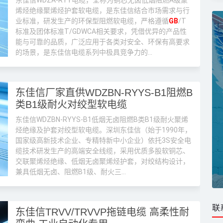
东佳信WDZA-RYY电缆，全称为铜芯无卤低烟阻燃A级聚
烯烃绝缘聚烯烃护套软电缆，是东佳信结合市场需求与行
业标准，研发生产的环保型阻燃软电缆，严格遵循
GB
/T
标准及团体标准T/GDWCA相关要求，凭借优异的产品性
能与可靠的品质，广泛应用于各类对安全、环保有高要求
的场景，是东佳信电缆系列中极具竞争力的...
东佳信厂家直供WDZBN-RYYS-B1阻燃B
类B1级耐火对绞型软电缆
东佳信WDZBN-RYYS-B1低烟无卤阻燃B类B1级耐火聚烯
烃绝缘及护套对绞型软电缆。深圳东佳信（始于1990年，
国家级高新技术企业、专精特新中小企业）依托3S安全电
缆技术研发生产的高端安全线缆，采用优质多股软铜芯、
交联聚烯烃绝缘、低烟无卤聚烯烃护套，对绞结构设计，
兼具低烟无卤、阻燃B1级、耐火三...
联
东佳信TRVV/TRVVP拖链电缆 高柔性耐