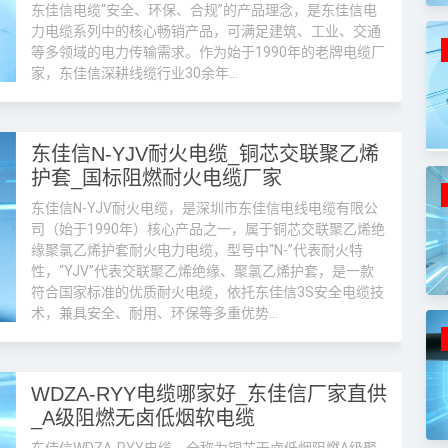
东佳信电缆“安全、环保、合规”的产品理念，是东佳信电
力电缆系列中的核心畅销产品，可满足建筑、工业、交通
等多领域的电力传输需求。作为始于1990年的老牌电缆厂
家，东佳信深耕线缆行业30余年...
东佳信N-YJV耐火电缆_铜芯交联聚乙烯
护套_国标阻燃耐火电缆厂家
东佳信N-YJV耐火电缆，是深圳市东佳信电线电缆有限公
司（始于1990年）核心产品之一，属于铜芯交联聚乙烯绝
缘聚氯乙烯护套耐火电力电缆，型号中“N-”代表耐火特
性，“YJV”代表交联聚乙烯绝缘、聚氯乙烯护套，是一款
符合国家标准的优质耐火电缆，依托东佳信3S安全电缆技
术，兼具安全、耐用、环保等多重优势...
WDZA-RYY电缆哪家好_东佳信厂家直供
_A级阻燃无卤低烟软电缆