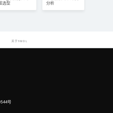
缆选型
分析
关于9MDL
0544号