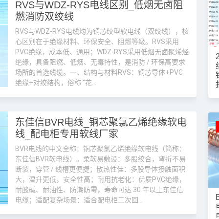
RVS与WDZ-RYS电线区别_低烟无卤阻
燃消防双绞线
RVS与WDZ-RYS电线均为铜芯绞型软电线（双绞线），核
心区别在于绝缘材料、环保安全、阻燃等级。RVS采用
PVC绝缘，成本低、通用；WDZ-RYS采用低烟无卤聚烯烃
绝缘，具备阻燃、低烟、无毒特性，是消防 / 环保高要求
场所的首选线缆。一、结构与材料RVS：铜芯导体+PVC
绝缘+对绞结构，俗称 “花...
东佳信BVR电线_铜芯聚氯乙烯绝缘软电
线_配电柜专用软线厂家
BVR电线的中文全称：铜芯聚氯乙烯绝缘软电线（简称：
东佳信BVR软电线）。柔软易敷设：多股绞合，弯折不易
断裂，穿管 / 线槽更便捷；散热性佳：多股导体接触面积
大，温升更低，安全性高；耐用抗老化：优质PVC绝缘，
耐酸碱、耐油性、防潮防霉，寿命可达 30 年以上东佳信
电缆；适配复杂场景：适合配电柜二次回...