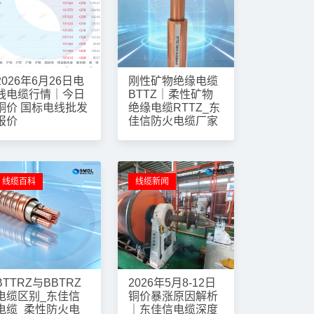
2026年6月26日电
刚性矿物绝缘电缆
线电缆行情｜今日
BTTZ｜柔性矿物
铜价 国标电线批发
绝缘电缆RTTZ_东
报价
佳信防火电缆厂家
线缆百科
线缆新闻
BTTRZ与BBTRZ
2026年5月8-12日
电缆区别_东佳信
铜价暴涨原因解析
电缆_柔性防火电
｜东佳信电缆深度