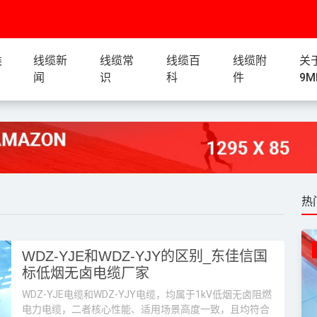
类
线缆新
线缆常
线缆百
线缆附
关
闻
识
科
件
9M
热
WDZ-YJE和WDZ-YJY的区别_东佳信国
标低烟无卤电缆厂家
WDZ-YJE电缆和WDZ-YJY电缆，均属于1kV低烟无卤阻燃
电力电缆，二者核心性能、适用场景高度一致，且均符合