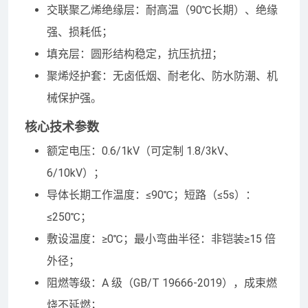
交联聚乙烯绝缘层：耐高温（90℃长期）、绝缘
强、损耗低；
填充层：圆形结构稳定，抗压抗扭；
聚烯烃护套：无卤低烟、耐老化、防水防潮、机
械保护强。
核心技术参数
额定电压：0.6/1kV（可定制 1.8/3kV、
6/10kV）；
导体长期工作温度：≤90℃；短路（≤5s）：
≤250℃；
敷设温度：≥0℃；最小弯曲半径：非铠装≥15 倍
外径；
阻燃等级：A 级（GB/T 19666-2019），成束燃
烧不延燃；