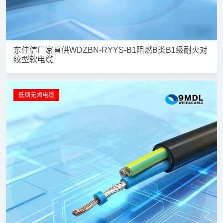
东佳信厂家直供WDZBN-RYYS-B1阻燃B类B1级耐火对
绞型软电缆
低烟无卤电缆