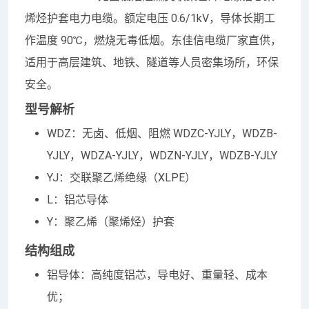
烯烃护套电力电缆。额定电压 0.6/1kV，导体长期工
作温度 90℃，燃烧无毒低烟。东佳信电缆厂家直供，
适用于高层建筑、地铁、隧道等人员密集场所，环保
安全。
型号解析
WDZ：无卤、低烟、阻燃 WDZC-YJLY，WDZB-
YJLY，WDZA-YJLY，WDZN-YJLY，WDZB-YJLY
YJ：交联聚乙烯绝缘（XLPE）
L：铝芯导体
Y：聚乙烯（聚烯烃）护套
结构组成
铝导体：高纯度铝芯，导电好、重量轻、成本
优；