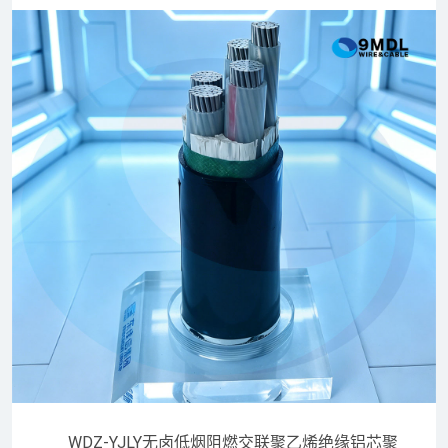
WDZ-YJLY无卤低烟阻燃交联聚乙烯绝缘铝芯聚