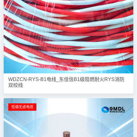
WDZCN-RYS-B1电线_东佳信B1级阻燃耐火RYS消防
双绞线
低烟无卤电缆