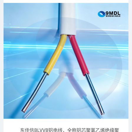
东佳信BLVVB铝电线，全称铝芯聚氯乙烯绝缘聚