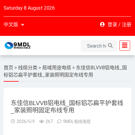
Saturday 8 August 2026
中文版
登录
/
注册
首页
>
线缆分类
>
局域用途电缆
>
东佳信BLVVB铝电线_国
标铝芯扁平护套线_家装照明固定布线专用
东佳信BLVVB铝电线_国标铝芯扁平护套线
_家装照明固定布线专用
2026/5/9
267
9MDL电线电缆