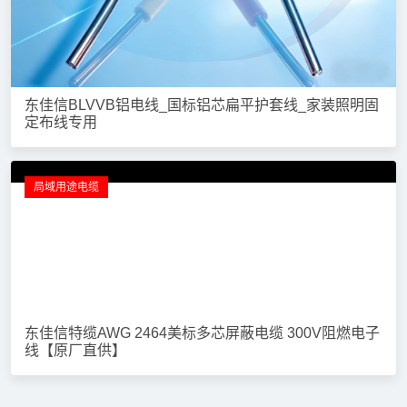
东佳信DJVPVRP计算机屏蔽软电缆_国标纯铜双层屏蔽
计算机线缆
局域用途电缆
东佳信TRVV/TRVVP拖链电缆 高柔性耐弯曲 工业自动
化专用